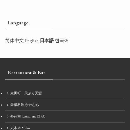
Language
简体中文
English
日本語
한국어
Restaurant & Bar
永田町 天ぷら天源
鉄板料理 かわむら
外苑前 Restaurant L’EAU
六本木 Mybar