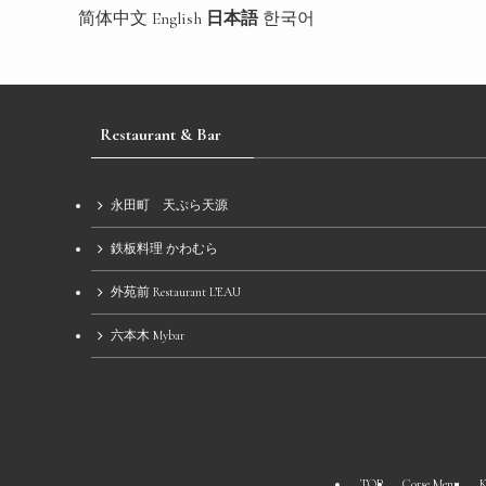
简体中文
English
日本語
한국어
Restaurant & Bar
永田町 天ぷら天源
鉄板料理 かわむら
外苑前 Restaurant L’EAU
六本木 Mybar
TOP
Corse Menu