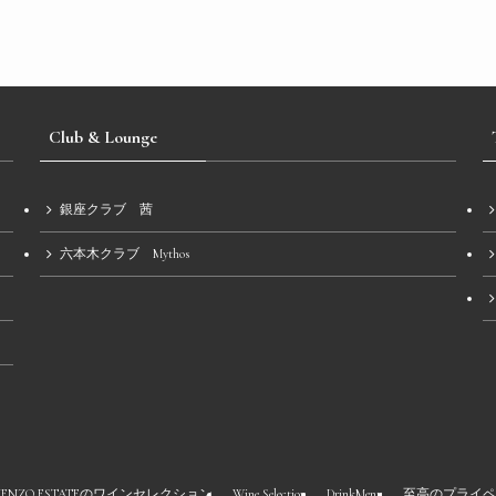
Club & Lounge
銀座クラブ 茜
六本木クラブ Mythos
KENZO ESTATEのワインセレクション
Wine Selection
DrinkMenu
至高のプライペ